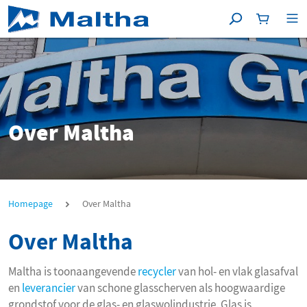
Zoeken
Winkelma
[P
Over Maltha
Over Maltha
Homepage
Over Maltha
Over Maltha
Maltha is toonaangevende
recycler
van hol- en vlak glasafval
en
leverancier
van schone glasscherven als hoogwaardige
grondstof voor de glas- en glaswolindustrie. Glas is