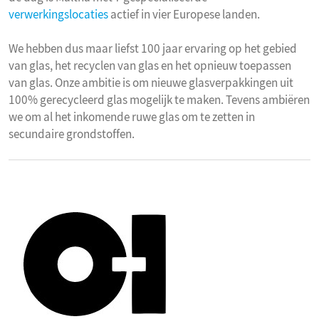
verwerkingslocaties
actief in vier Europese landen.
We hebben dus maar liefst 100 jaar ervaring op het gebied
van glas, het recyclen van glas en het opnieuw toepassen
van glas. Onze ambitie is om nieuwe glasverpakkingen uit
100% gerecycleerd glas mogelijk te maken. Tevens ambiëren
we om al het inkomende ruwe glas om te zetten in
secundaire grondstoffen.