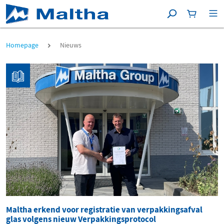
Zoeken
Winkelma
[P
Nieuws
Homepage
Nieuws
Maltha erkend voor registratie van verpakkingsafval
glas volgens nieuw Verpakkingsprotocol