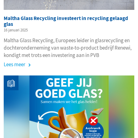
Maltha Glass Recycling investeert in recycling gelaagd
glas
16 januari 2025
Maltha Glass Recycling, Europees leider in glasrecycling en
dochteronderneming van waste-to-product bedrijf Renewi,
kondigt met trots een investering aan in PVB
(polyvinylbutyral) recycling op haar locatie in Lommel,
Lees meer
België.