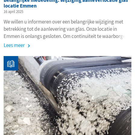
Belangrijke mededeling: Wijziging aanleverlocatie glas
locatie Emmen
16 april 2025
We willen u informeren over een belangrijke wijziging met
betrekking tot de aanlevering van glas. Onze locatie in
Emmen is onlangs gesloten. Om continuïteit te waarborgen,
hebben wij een alternatieve overslaglocatie geregeld.
Lees meer