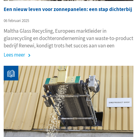
Een nieuw leven voor zonnepanelen: een stap dichterbij
06 februari 2025
Maltha Glass Recycling, Europees marktleider in
glasrecycling en dochteronderneming van waste-to-product
bedrijf Renewi, kondigt trots het succes aan van een
baanbrekende pilot in samenwerking met Saint-Gobain, een
Lees meer
toonaangevende speler in de glasindustrie.