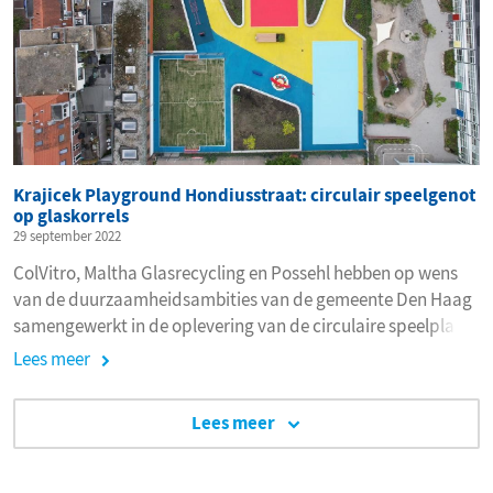
Krajicek Playground Hondiusstraat: circulair speelgenot
op glaskorrels
29 september 2022
ColVitro, Maltha Glasrecycling en Possehl hebben op wens
van de duurzaamheidsambities van de gemeente Den Haag
samengewerkt in de oplevering van de circulaire speelplaats
Playground Hondius, beter bekend als de Krajicek-court.
Lees meer
Lees meer