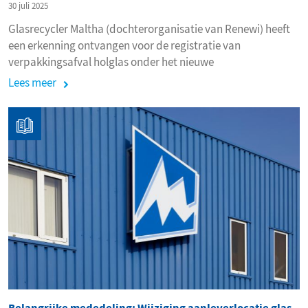
30 juli 2025
Glasrecycler Maltha (dochterorganisatie van Renewi) heeft
een erkenning ontvangen voor de registratie van
verpakkingsafval holglas onder het nieuwe
Verpakkingsprotocol afvalbedrijven (VPA) van Verpact.
Lees meer