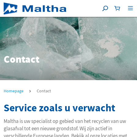
Zoeken
Winkelma
[P
Contact
Contact
Homepage
Contact
Service zoals u verwacht
Maltha is uw specialist op gebied van het recyclen van uw
glasafval tot een nieuwe grondstof. Wij zijn actief in
verschillende Europese landen. Bekijk al onze locaties met