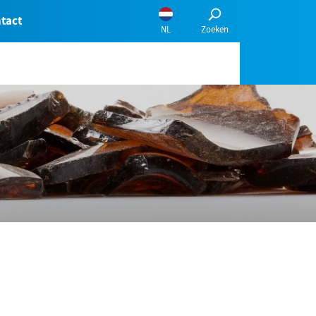
tact
English
Français
Nederlands
Português
Kies een taal:
NL
Zoeken