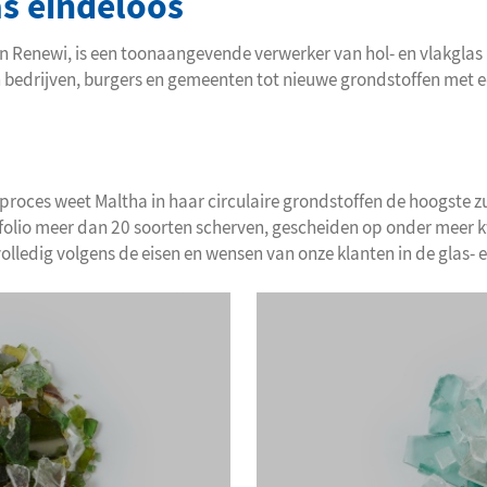
s eindeloos
Renewi, is een toonaangevende verwerker van hol- en vlakglas i
n bedrijven, burgers en gemeenten tot nieuwe grondstoffen met 
roces weet Maltha in haar circulaire grondstoffen de hoogste zu
folio meer dan 20 soorten scherven, gescheiden op onder meer kw
lledig volgens de eisen en wensen van onze klanten in de glas- e