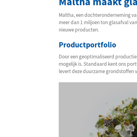
Maltha maakt gla
Maltha, een dochteronderneming van 
meer dan 1 miljoen ton glasafval va
nieuwe producten.
Productportfolio
Door een geoptimaliseerd productiep
mogelijk is. Standaard kent ons port
levert deze duurzame grondstoffen vo