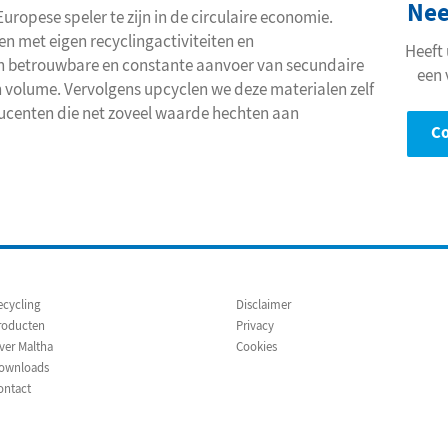
Nee
Europese speler te zijn in de circulaire economie.
n met eigen recyclingactiviteiten en
Heeft 
en betrouwbare en constante aanvoer van secundaire
een 
 in volume. Vervolgens upcyclen we deze materialen zelf
ducenten die net zoveel waarde hechten aan
C
ecycling
Disclaimer
roducten
Privacy
ver Maltha
Cookies
ownloads
ontact