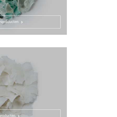
asproducten
producten