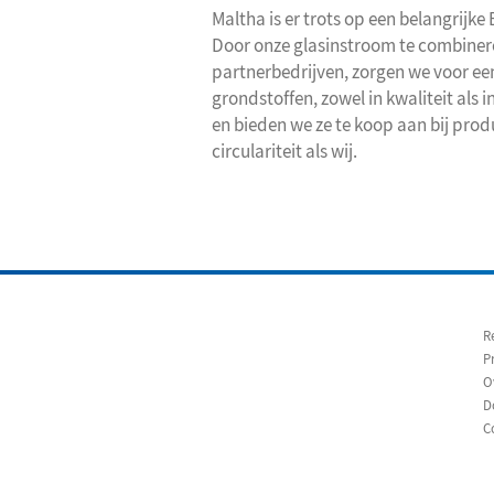
Maltha is er trots op een belangrijke 
Door onze glasinstroom te combinere
partnerbedrijven, zorgen we voor e
grondstoffen, zowel in kwaliteit als
en bieden we ze te koop aan bij pro
circulariteit als wij.
R
P
O
D
C