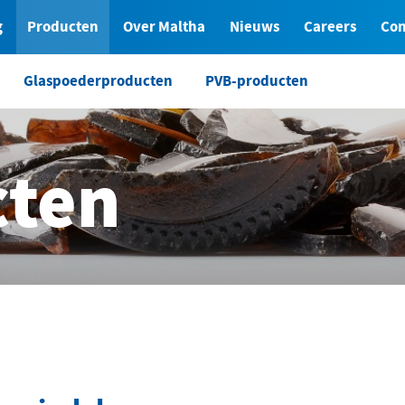
g
Producten
Over Maltha
Nieuws
Careers
Con
Glaspoederproducten
PVB-producten
cten