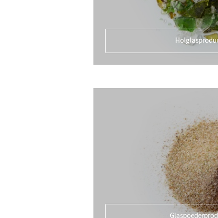
Holglasprodu
Glaspoederprod