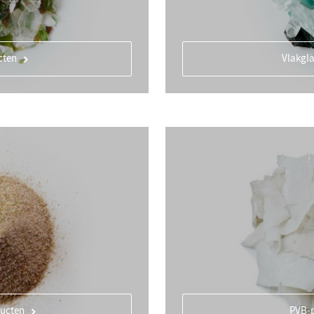
cten
Vlakgl
ucten
PVB-