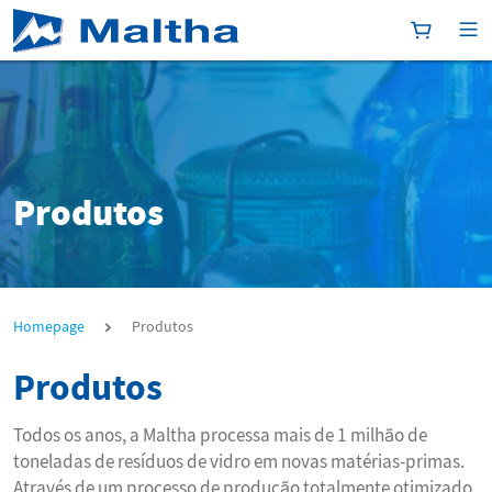
[Platform
[P
Produtos
Produtos
Homepage
Produtos
Produtos
Todos os anos, a Maltha processa mais de 1 milhão de
toneladas de resíduos de vidro em novas matérias-primas.
Através de um processo de produção totalmente otimizado,